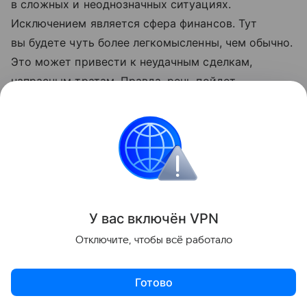
в сложных и неоднозначных ситуациях.
Исключением является сфера финансов. Тут
вы будете чуть более легкомысленны, чем обычно.
Это может привести к неудачным сделкам,
напрасным тратам. Правда, речь пойдет
о небольшой сумме, так что и тут серьезных
причин для волнений нет.
Середина дня особенно хорошо подойдет
для творчества и любых дел, требующих фантазии
и изобретательности. Могут появиться отличные
У вас включ
ён
V
P
N
идеи, на реализации которых вы сможете
сосредоточиться на следующей неделе.
Отключите, чтобы всё работало
Готово