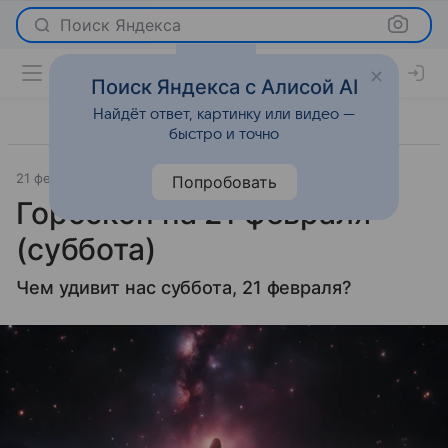
Поиск Яндекса
Поиск Яндекса с Алисой AI
Найдёт ответ, картинку или видео —
быстро и точно
21 февраля 2026
Леди Mail
Гороскопы
Попробовать
Гороскоп на 21 февраля
(суббота)
Чем удивит нас суббота, 21 февраля?