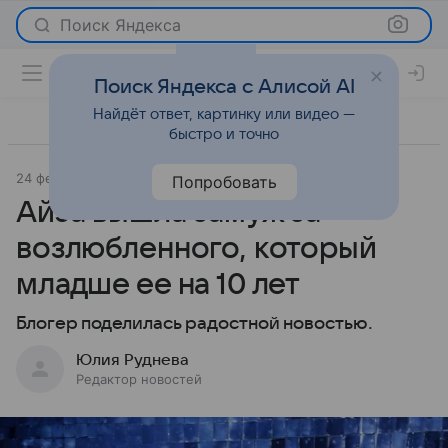
Поиск Яндекса
Поиск Яндекса с Алисой AI
Найдёт ответ, картинку или видео —
быстро и точно
24 февраля 2026
Леди Mail
Светская жизнь
Попробовать
Айза вышла замуж за
возлюбленного, который
младше ее на 10 лет
Блогер поделилась радостной новостью.
Юлия Руднева
Редактор новостей