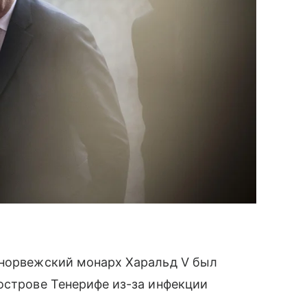
 норвежский монарх Харальд V был
острове Тенерифе из-за инфекции