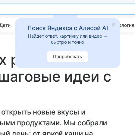
 Дети
Дом
Гороскопы
Стиль жизни
Психология
Поиск Яндекса с Алисой AI
Найдёт ответ, картинку или видео —
быстро и точно
х рецептов на
Попробовать
шаговые идеи с
 открыть новые вкусы и
ными продуктами. Мы собрали
й день: от яркой каши на