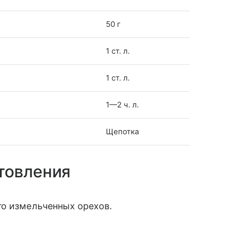
50 г
1 ст. л.
1 ст. л.
1—2 ч. л.
Щепотка
товления
го измельченных орехов.