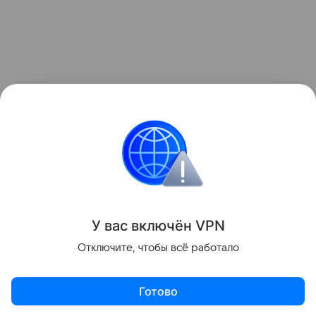
У вас включ
ён
V
P
N
Отключите, чтобы всё работало
Готово