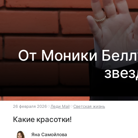
От Моники Белл
звез
26 февраля 2026
Леди Mail
Светская жизнь
Какие красотки!
Яна Самойлова