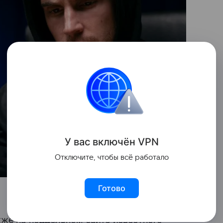
У вас включ
ён
V
P
N
Отключите, чтобы всё работало
Готово
кже на поддельном сайте известного