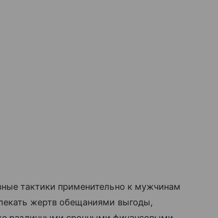
азные тактики применительно к мужчинам
влекать жертв обещаниями выгоды,
акже различными срочными финансовыми