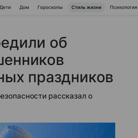
 Дети
Дом
Гороскопы
Стиль жизни
Психология
редили об
шенников
ных праздников
езопасности рассказал о