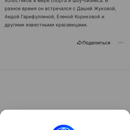
холостяков в мире спорта и шоу-бизнеса. В
разное время он встречался с Дашей Жуковой,
Аидой Гарифуллиной, Еленой Кориковой и
другими известными красавицами.
Поделиться