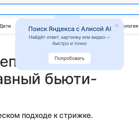
 Дети
Дом
Гороскопы
Стиль жизни
Психология
Поиск Яндекса с Алисой AI
Найдёт ответ, картинку или видео —
быстро и точно
епного века»
Попробовать
авный бьюти-
еском подходе к стрижке.