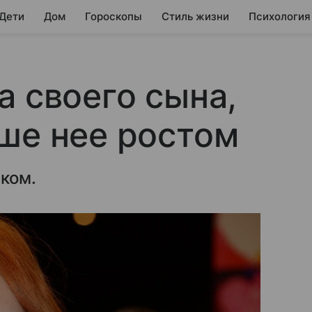
 Дети
Дом
Гороскопы
Стиль жизни
Психология
а своего сына,
ше нее ростом
иком.