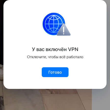
У вас включ
ён
V
P
N
Отключите, чтобы всё работало
Готово