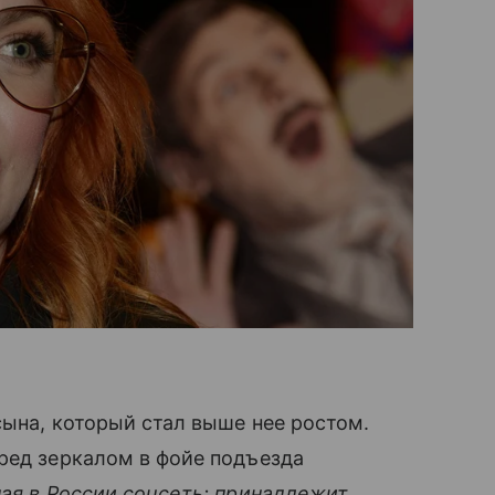
сына, который стал выше нее ростом.
ред зеркалом в фойе подъезда
ая в России соцсеть; принадлежит