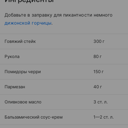
Добавьте в заправку для пикантности немного
дижонской горчицы
.
Говяжий стейк
300 г
Рукола
80 г
Помидоры черри
150 г
Пармезан
40 г
Оливковое масло
3 ст. л.
Бальзамический соус-крем
1—2 ст. л.