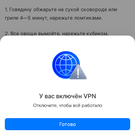
1. Говядину обжарьте на сухой сковороде или
гриле 4—5 минут, нарежьте ломтиками.
2. Все овощи вымойте, нарежьте кубиком.
У вас включ
ён
V
P
N
Отключите, чтобы всё работало
Готово