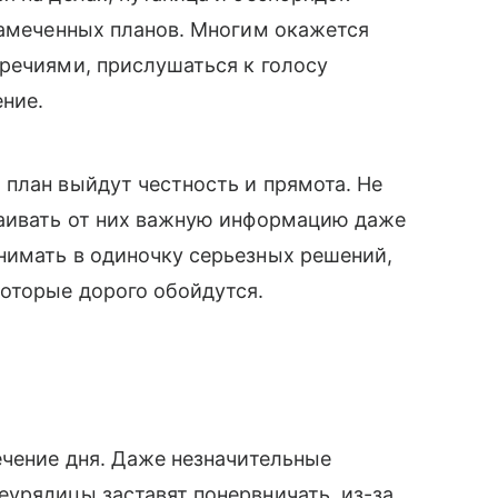
намеченных планов. Многим окажется
речиями, прислушаться к голосу
ние.
план выйдут честность и прямота. Не
таивать от них важную информацию даже
нимать в одиночку серьезных решений,
оторые дорого обойдутся.
ечение дня. Даже незначительные
урядицы заставят понервничать, из-за