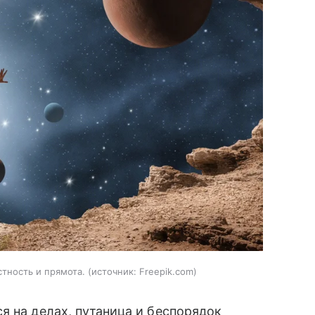
стность и прямота.
источник:
Freepik.com
я на делах, путаница и беспорядок