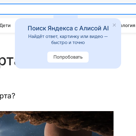
 Дети
Дом
Гороскопы
Стиль жизни
Психология
Поиск Яндекса с Алисой AI
Найдёт ответ, картинку или видео —
быстро и точно
рта
Попробовать
рта?