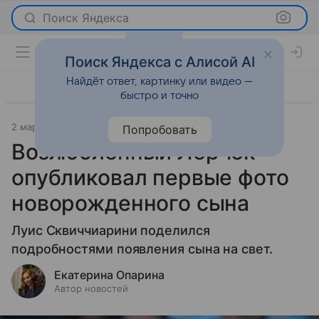
Поиск Яндекса
Поиск Яндекса с Алисой AI
Найдёт ответ, картинку или видео —
быстро и точно
2 марта 2026
Леди Mail
Светская жизнь
Попробовать
Возлюбленный Лерчек
опубликовал первые фото
новорожденного сына
Луис Сквиччиарини поделился
подробностями появления сына на свет.
Екатерина Опарина
Автор новостей