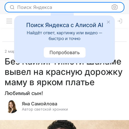
Поиск Яндекса
Поиск Яндекса с Алисой AI
Найдёт ответ, картинку или видео —
быстро и точно
2 марта 2026
Леди Mail
Светская жизнь
Попробовать
Без Кайли: Тимоти Шаламе
вывел на красную дорожку
маму в ярком платье
Любимый сын!
Яна Самойлова
Автор светской хроники