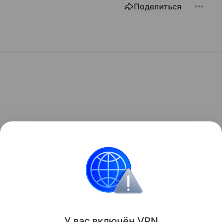
Поделиться
У вас включ
ён
V
P
N