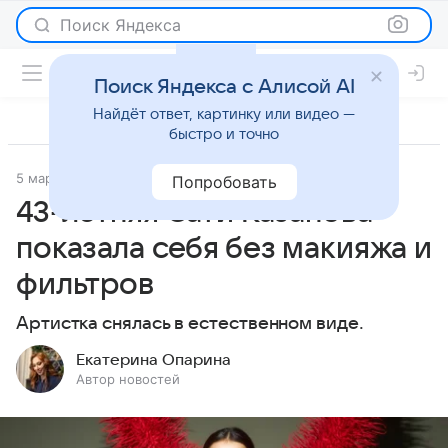
Поиск Яндекса
Поиск Яндекса с Алисой AI
Найдёт ответ, картинку или видео —
быстро и точно
5 марта 2026
Леди Mail
Светская жизнь
Попробовать
43-летняя Сати Казанова
показала себя без макияжа и
фильтров
Артистка снялась в естественном виде.
Екатерина Опарина
Автор новостей