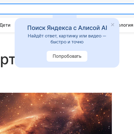
 Дети
Дом
Гороскопы
Стиль жизни
Психология
Поиск Яндекса с Алисой AI
Найдёт ответ, картинку или видео —
быстро и точно
рта (пятница)
Попробовать