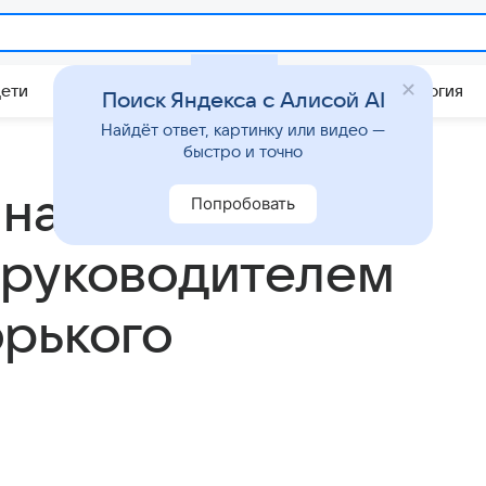
Дети
Дом
Гороскопы
Стиль жизни
Психология
Поиск Яндекса с Алисой AI
Найдёт ответ, картинку или видео —
быстро и точно
 назначен
Попробовать
 руководителем
рького