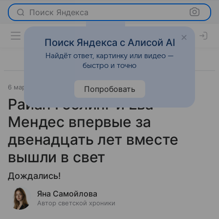
Поиск Яндекса
Поиск Яндекса с Алисой AI
Найдёт ответ, картинку или видео —
быстро и точно
6 марта 2026
Леди Mail
Светская жизнь
Попробовать
Райан Гослинг и Ева
Мендес впервые за
двенадцать лет вместе
вышли в свет
Дождались!
Яна Самойлова
Автор светской хроники