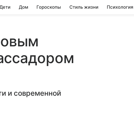
 Дети
Дом
Гороскопы
Стиль жизни
Психология
новым
ассадором
ти и современной