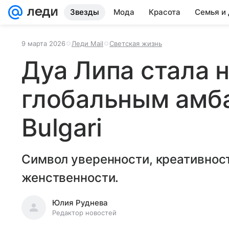
Звезды
Мода
Красота
Семья и
9 марта 2026
Леди Mail
Светская жизнь
Дуа Липа стала 
глобальным амб
Bulgari
Символ уверенности, креативнос
женственности.
Юлия Руднева
Редактор новостей