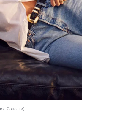
ик:
Соцсети