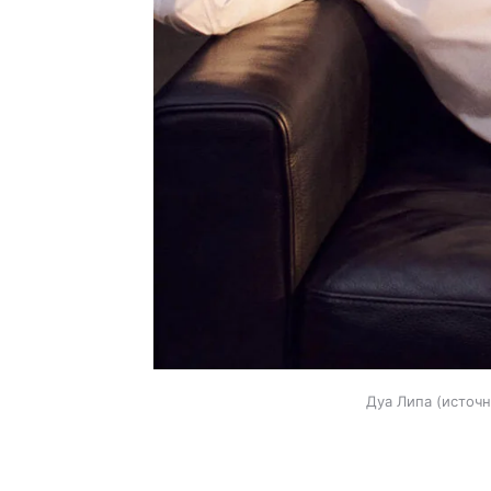
Дуа Липа
источн