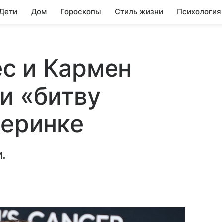
 Дети
Дом
Гороскопы
Стиль жизни
Психология
с и Кармен
и «битву
черинке
.