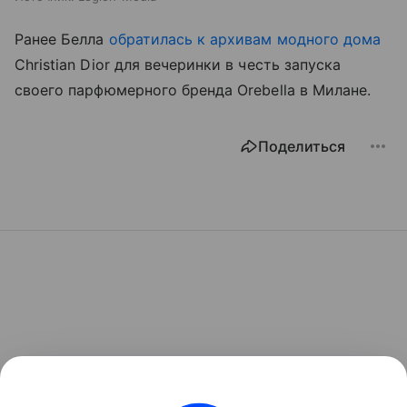
Ранее Белла
обратилась к архивам модного дома
Christian Dior для вечеринки в честь запуска
своего парфюмерного бренда Orebella в Милане.
Поделиться