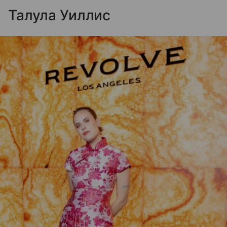
Талула Уиллис