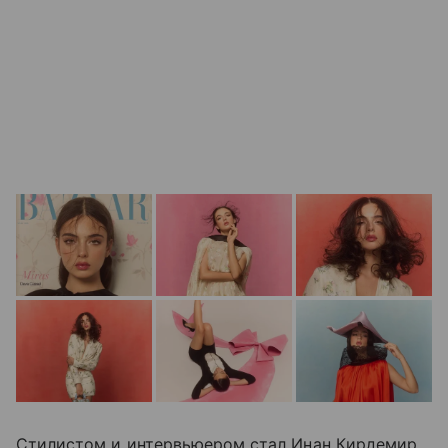
Стилистом и интервьюером стал Инан Кирдемир,