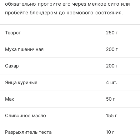
обязательно протрите его через мелкое сито или
пробейте блендером до кремового состояния.
Творог
250 г
Мука пшеничная
200 г
Сахар
200 г
Яйца куриные
4 шт.
Мак
50 г
Сливочное масло
155 г
Разрыхлитель теста
10 г