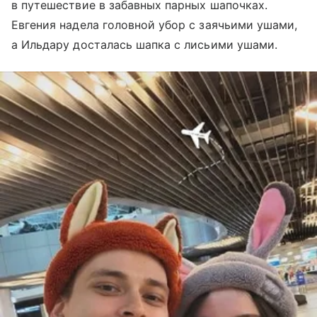
в путешествие в забавных парных шапочках.
Евгения надела головной убор с заячьими ушами,
а Ильдару досталась шапка с лисьими ушами.