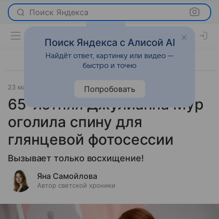
Поиск Яндекса
Поиск Яндекса с Алисой AI
Найдёт ответ, картинку или видео —
быстро и точно
23 марта 2026
Леди Mail
Светская жизнь
Попробовать
65-летняя Джулианна Мур
оголила спину для
глянцевой фотосессии
Вызывает только восхищение!
Яна Самойлова
Автор светской хроники