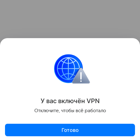
У вас включ
ён
V
P
N
Отключите, чтобы всё работало
Готово