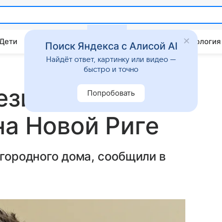
 Дети
Дом
Гороскопы
Стиль жизни
Психология
Поиск Яндекса с Алисой AI
Найдёт ответ, картинку или видео —
быстро и точно
езиденцию за
Попробовать
на Новой Риге
агородного дома, сообщили в