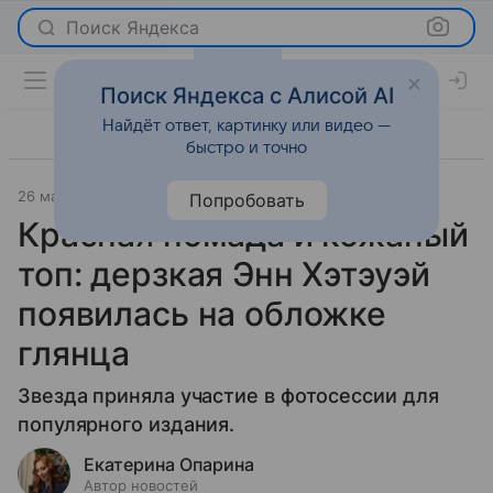
Поиск Яндекса
Поиск Яндекса с Алисой AI
Найдёт ответ, картинку или видео —
быстро и точно
26 марта 2026
Леди Mail
Светская жизнь
Попробовать
Красная помада и кожаный
топ: дерзкая Энн Хэтэуэй
появилась на обложке
глянца
Звезда приняла участие в фотосессии для
популярного издания.
Екатерина Опарина
Автор новостей