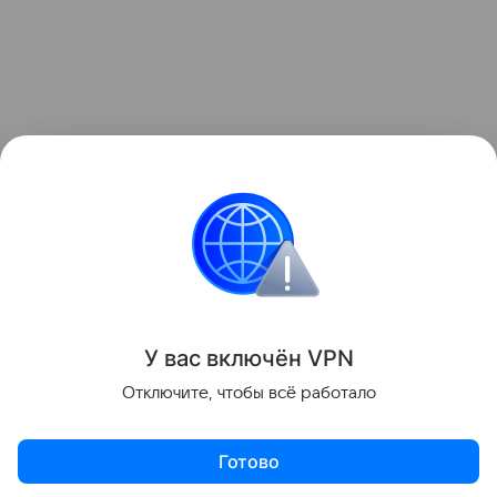
У вас включ
ён
V
P
N
Отключите, чтобы всё работало
Готово