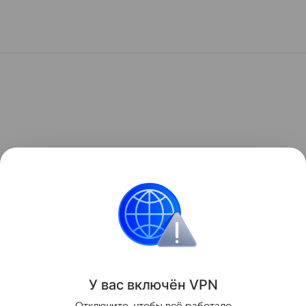
У вас включ
ён
V
P
N