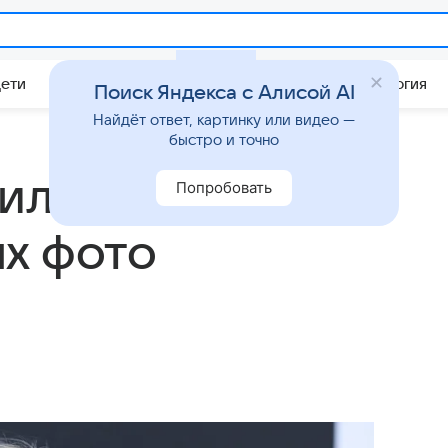
Дети
Дом
Гороскопы
Стиль жизни
Психология
Поиск Яндекса с Алисой AI
Найдёт ответ, картинку или видео —
быстро и точно
тил поклонников
Попробовать
х фото