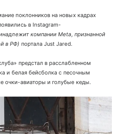
мание поклонников на новых кадрах
оявились в Instagram-
ринадлежит компании Meta, признанной
й в РФ)
портала Just Jared.
клуба» предстал в расслабленном
шка и белая бейсболка с песочным
е очки-авиаторы и голубые кеды.