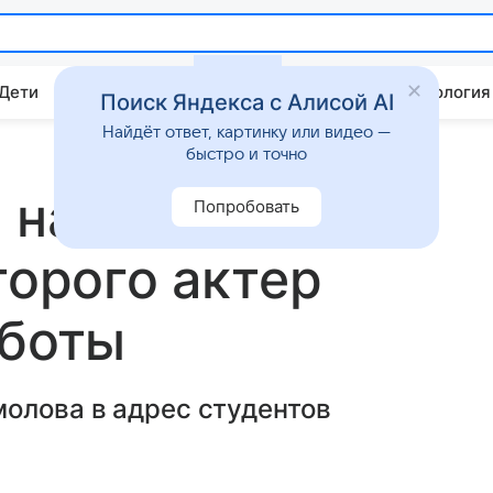
 Дети
Дом
Гороскопы
Стиль жизни
Психология
Поиск Яндекса с Алисой AI
Найдёт ответ, картинку или видео —
быстро и точно
 назвала
Попробовать
торого актер
аботы
олова в адрес студентов