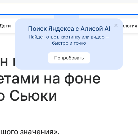
 Дети
Дом
Гороскопы
Стиль жизни
Психология
Поиск Яндекса с Алисой AI
Найдёт ответ, картинку или видео —
быстро и точно
н поделился
Попробовать
етами на фоне
со Сьюки
ьшого значения».