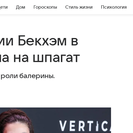
Дети
Дом
Гороскопы
Стиль жизни
Психология
ии Бекхэм в
а на шпагат
 роли балерины.