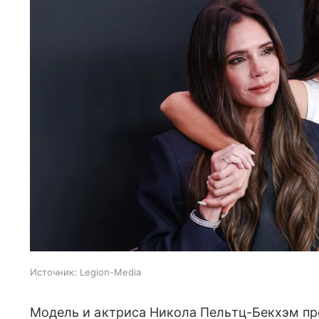
Источник:
Legion-Media
Модель и актриса Никола Пельтц-Бекхэм п