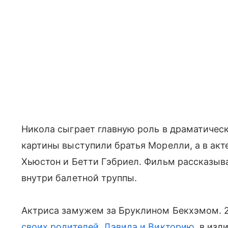
Никола сыграет главную роль в драматиче
картины выступили братья Морелли, а в акт
Хьюстон и Бетти Гэбриел. Фильм рассказыва
внутри балетной труппы.
Актриса замужем за Бруклином Бекхэмом. 
своих родителей, Дэвида и Викторию
, в из