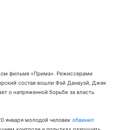
ском фильме «Прима». Режиссерами
ерский состав вошли Фэй Данауэй, Джек
ет о напряженной борьбе за власть
20 января молодой человек
обвинил
лишнем контроле и попытках разрушить