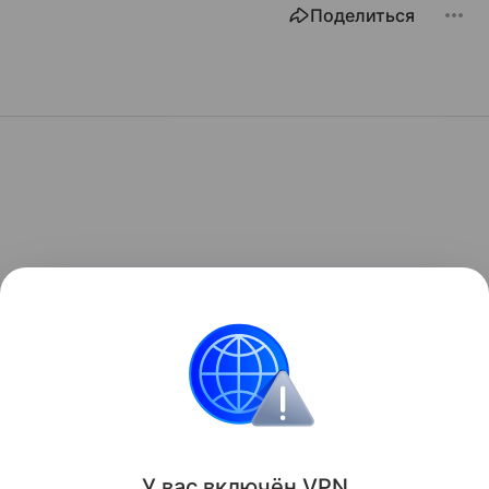
Поделиться
У вас включ
ён
V
P
N