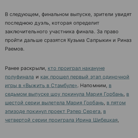
В следующем, финальном выпуске, зрители увидят
последнюю дуэль, которая определит
заключительного участника финала. За право
пройти дальше сразятся Кузьма Сапрыкин и Риназ
Раемов.
Ранее раскрыли,
кто проиграл накануне
полуфинала
и
как прошел первый этап одиночной
игры в «Выжить в Стамбуле»
. Напомним,
в
седьмом выпуске шоу покинула Мария Горбань
,
в
шестой серии вылетела Мария Горбань
,
в пятом
эпизоде покинул проект Рэпер Серега
,
в
четвертой серии проиграла Ирина Шибецкая
,