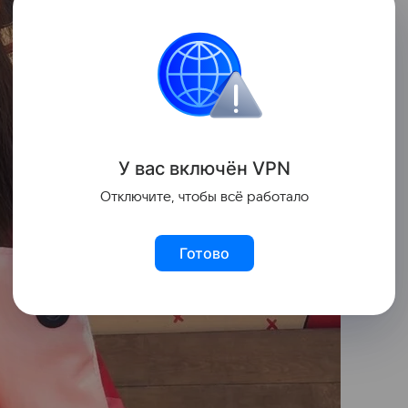
У вас включ
ён
V
P
N
Отключите, чтобы всё работало
Готово