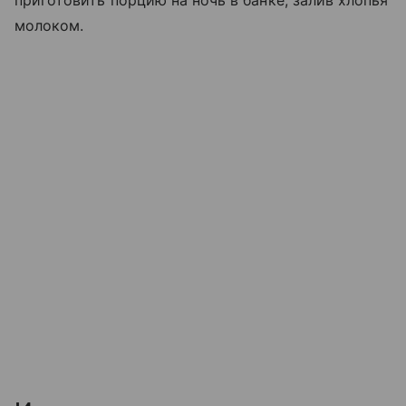
приготовить порцию на ночь в банке, залив хлопья
молоком.