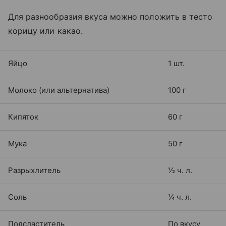
Для разнообразия вкуса можно положить в тесто
корицу или какао.
Яйцо
1 шт.
Молоко (или альтернатива)
100 г
Кипяток
60 г
Мука
50 г
Разрыхлитель
½ ч. л.
Соль
¼ ч. л.
Подсластитель
По вкусу