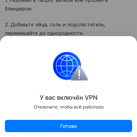
1. Разомните творог вилкой или пробейте
блендером.
2. Добавьте яйца, соль и подсластитель,
перемешайте до однородности.
У вас включ
ён
V
P
N
Отключите, чтобы всё работало
Готово