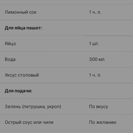
Лимонный сок
1 ч. л.
Для яйца пашот:
Яйцо
1 шт.
Вода
300 мл
Уксус столовый
1 ч. л.
Для подачи:
Зелень (петрушка, укроп)
По вкусу
Острый соус или чили
По желанию