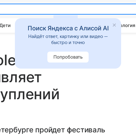
 Дети
Дом
Гороскопы
Стиль жизни
Психология
Поиск Яндекса с Алисой AI
Найдёт ответ, картинку или видео —
быстро и точно
leto/
Попробовать
являет
туплений
Петербурге пройдет фестиваль