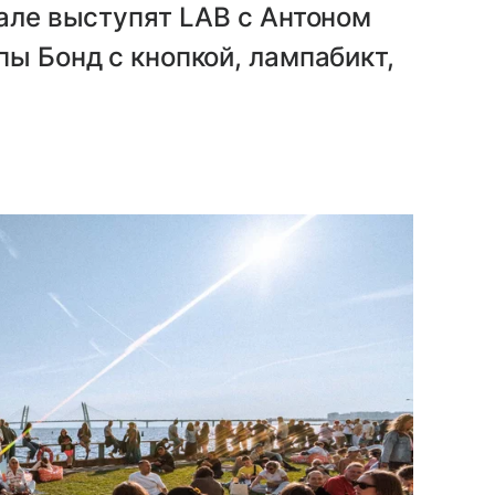
вале выступят LAB с Антоном
пы Бонд с кнопкой, лампабикт,