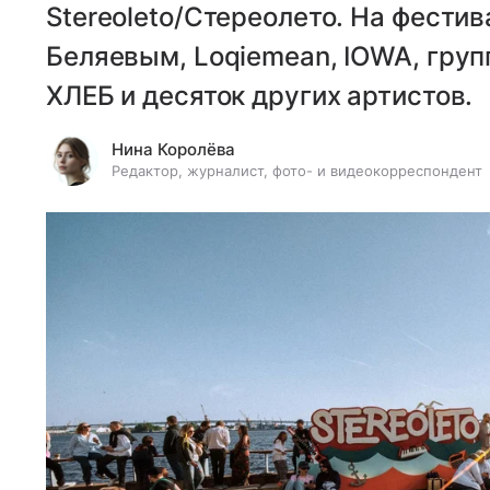
Stereoleto/Стереолето. На фести
Беляевым, Loqiemean, IOWA, груп
ХЛЕБ и десяток других артистов.
Нина Королёва
Редактор, журналист, фото- и видеокорреспондент