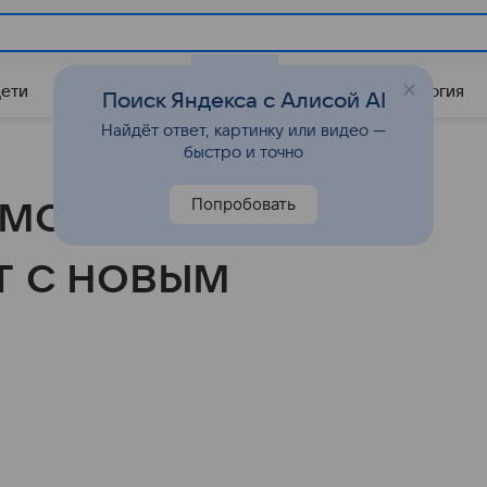
Дети
Дом
Гороскопы
Стиль жизни
Психология
Поиск Яндекса с Алисой AI
Найдёт ответ, картинку или видео —
быстро и точно
амочки»: Амаль
Попробовать
т с новым