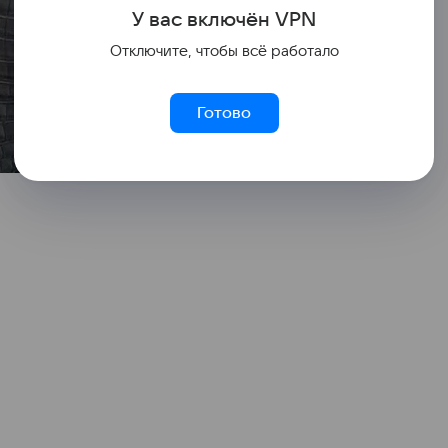
У вас включ
ён
V
P
N
Отключите, чтобы всё работало
Готово