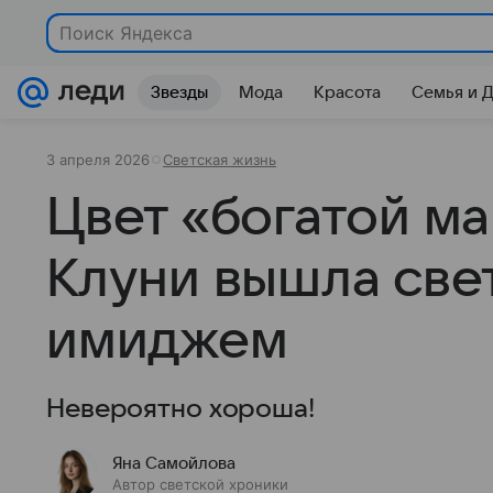
Поиск Яндекса
Звезды
Мода
Красота
Семья и 
3 апреля 2026
Светская жизнь
Цвет «богатой м
Клуни вышла све
имиджем
Невероятно хороша!
Яна Самойлова
Автор светской хроники