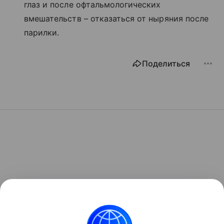
глаз и после офтальмологических
вмешательств – отказаться от ныряния после
парилки.
Поделиться