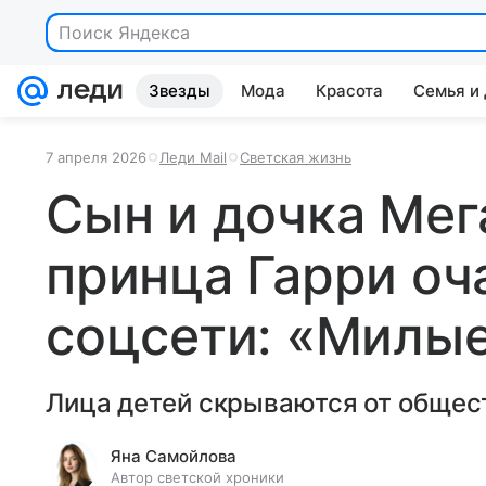
Поиск Яндекса
Звезды
Мода
Красота
Семья и
7 апреля 2026
Леди Mail
Светская жизнь
Сын и дочка Мег
принца Гарри оч
соцсети: «Милы
Лица детей скрываются от общес
Яна Самойлова
Автор светской хроники