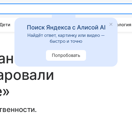
 Дети
Дом
Гороскопы
Стиль жизни
Психология
Поиск Яндекса с Алисой AI
Найдёт ответ, картинку или видео —
быстро и точно
ан Маркл от
Попробовать
аровали
е»
твенности.