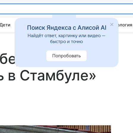
 Дети
Дом
Гороскопы
Стиль жизни
Психология
Поиск Яндекса с Алисой AI
Найдёт ответ, картинку или видео —
быстро и точно
обедителя
Попробовать
 в Стамбуле»