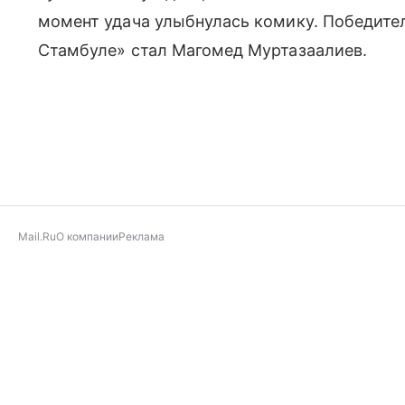
момент удача улыбнулась комику. Победите
Стамбуле» стал Магомед Муртазаалиев.
Mail.Ru
О компании
Реклама