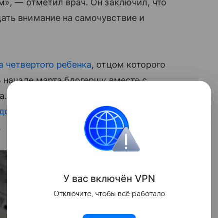
м», — отметил врач. Он заключил, что
ать внимание на самочувствие и
 четвертого ребенка
, отцом которого
В начале марта блогершу вместе с
. Однако уже на следующий день ее
доставлена в больницу
, где медики
.
У вас включ
ён
V
P
N
Отключите, чтобы всё работало