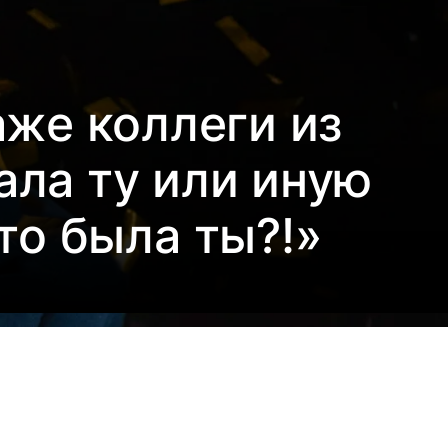
аже коллеги из
ала ту или иную
то была ты?!»