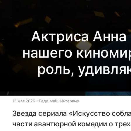
Актриса Анна 
нашего киномир
роль, удивля
13 мая 2026
Леди Mail
Интервью
Звезда сериала «Искусство собла
части авантюрной комедии о трех