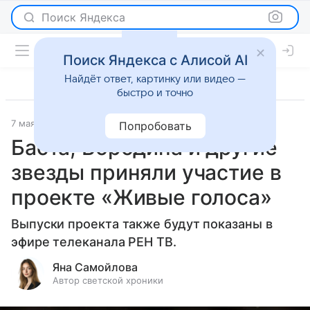
Поиск Яндекса
Поиск Яндекса с Алисой AI
Найдёт ответ, картинку или видео —
быстро и точно
7 мая 2026
Леди Mail
Светская жизнь
Попробовать
Баста, Бородина и другие
звезды приняли участие в
проекте «Живые голоса»
Выпуски проекта также будут показаны в
эфире телеканала РЕН ТВ.
Яна Самойлова
Автор светской хроники