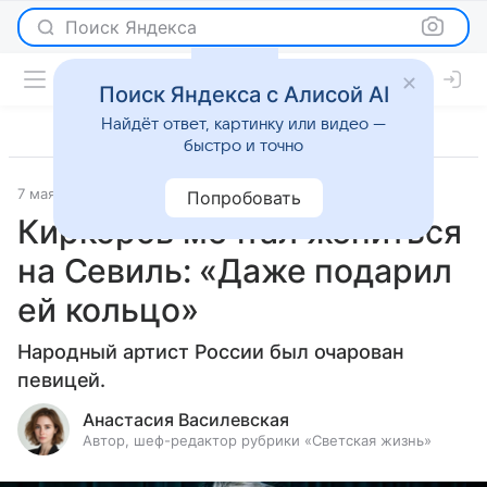
Поиск Яндекса
Поиск Яндекса с Алисой AI
Найдёт ответ, картинку или видео —
быстро и точно
7 мая 2026
Леди Mail
Светская жизнь
Попробовать
Киркоров мечтал жениться
на Севиль: «Даже подарил
ей кольцо»
Народный артист России был очарован
певицей.
Анастасия Василевская
Автор, шеф-редактор рубрики «Светская жизнь»