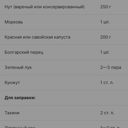
Нут (вареный или консервированный)
250 г
Морковь
1 шт.
Красная или савойская капуста
200 г
Болгарский перец
1 шт.
Зеленый лук
2—3 пера
Кунжут
1 ст. л.
Для заправки:
Тахини
2 ст. л.
Лимонный сок
1—2 ст. л.