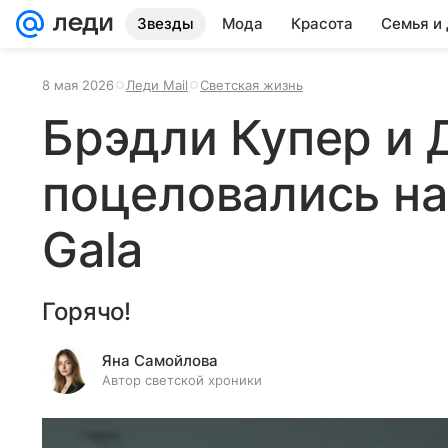
Звезды
Мода
Красота
Семья и
8 мая 2026
Леди Mail
Светская жизнь
Брэдли Купер и
поцеловались на
Gala
Горячо!
Яна Самойлова
Автор светской хроники