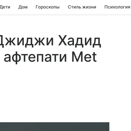
 Дети
Дом
Гороскопы
Стиль жизни
Психология
 Джиджи Хадид
 афтепати Met