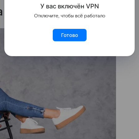
У вас включ
ён
V
P
N
а на стуле
Отключите, чтобы всё работало
Готово