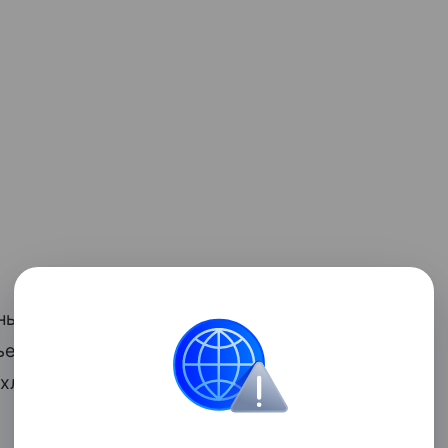
нье скользким, что особенно опасно в
ье кожаное, протрите его насухо перед
у хлопковую простыню, которую не жалко