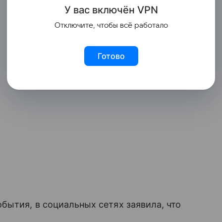
У вас включ
ён
V
P
N
Отключите, чтобы всё работало
Готово
бытия, в социальных сетях заявила, что