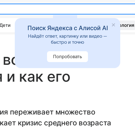
 Дети
Дом
Гороскопы
Стиль жизни
Психология
Поиск Яндекса с Алисой AI
Найдёт ответ, картинку или видео —
быстро и точно
 возраста:
Попробовать
 и как его
ния переживает множество
кает кризис среднего возраста